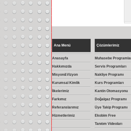
Ana Menü
Çözümlerimiz
Anasayfa
Muhasebe Programlar
Hakkımızda
Servis Programları
Misyon&Vizyon
Nakliye Programı
Kurumsal Kimlik
Kurs Programları
İlkelerimiz
Kantin Otomasyonu
Farkımız
Doğalgaz Programı
Referanslarımız
Üye Takip Programı
Hizmetlerimiz
Ekobim Free
Tanıtım Videoları