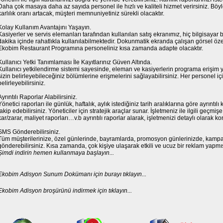
Daha çok masaya daha az sayıda personel ile hızlı ve kaliteli hizmet verirsiniz. Böylel
karlılık oranı artacak, müşteri memnuniyetiniz sürekli olacaktır.
Kolay Kullanım Avantajını Yaşayın.
Kasiyerler ve servis elemanları tarafından kullanılan satış ekranımız, hiç bilgisayar b
dakika içinde rahatlıkla kullanılabilmektedir. Dokunmatik ekranda çalışan görsel öze
Ekobim Restaurant Programına personeliniz kısa zamanda adapte olacaktır.
Kullanıcı Yetki Tanımlaması İle Kayıtlarınız Güven Altında.
Kullanıcı yetkilendirme sistemi sayesinde, eleman ve kasiyerlerin programa erişim y
sizin belirleyebileceğiniz bölümlerine erişmelerini sağlayabilirsiniz. Her personel içi
belirleyebilirsiniz.
Ayrıntılı Raporlar Alabilirsiniz.
Yönetici raporları ile günlük, haftalık, aylık istediğiniz tarih aralıklarına göre ayrıntılı k
takip edebilirsiniz. Yöneticiler için stratejik araçlar sunar. İşletmeniz ile ilgili geçmi
kar/zarar, maliyet raporları…v.b ayrıntılı raporlar alarak, işletmenizi detaylı olarak kon
SMS Gönderebilirsiniz.
Tüm müşterilerinize, özel günlerinde, bayramlarda, promosyon günlerinizde, kamp
gönderebilirsiniz. Kısa zamanda, çok kişiye ulaşarak etkili ve ucuz bir reklam yapmı
Şimdi indirin hemen kullanmaya başlayın...
Ekobim Adisyon Sunum Dokümanı için burayı tıklayın...
Ekobim Adisyon broşürünü indirmek için tıklayın...
ramı, Teminatlar, Kur Farkları, Barkod Entegrasyonu, Kalite Kontrol Entegrasyonu, Malzeme İhtiyaç Planlama MRP, Üretim Takibi, Maliyet Yönetimi, İthalat Modülü, İhracat Modülü, İşletme Bakım Yönetim Sistemi, ERP (Kurumsal Kaynak Planlaması), MRP (MAlzeme Ihtiyaç Planlaması), CRM (Müşteri İlişkileri Yönetimi), B2B - B2C - Mobil Uygulamalar, Randevu ve iş takip programı, Taksitli/Kredili Satış Programı, Üye Takip Programı, Barkod Programı, Databank Programı, Depo Yönetim Sistemi, Depo Programı, Kantin, Yemekhane Yönetim Sistemi, Mobil Saha Satış Otomasyonu, Doğalgaz Programı, ücretsiz muhasebe programı, cari hesap takip programı, stok takip programı, muhasebe ders notları, ön muhasebe, muhasebe nedir, muhasebe dersi, sektörel program, personel takip programı, personel programı, caller id programı, gelen aramayı gösteren program, büfe programı, su tüp programı