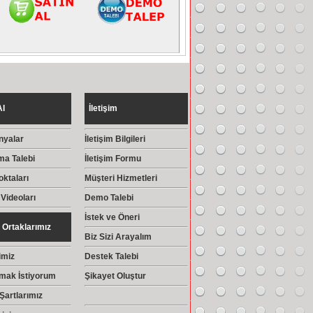
Al
İletişim
yalar
İletişim Bilgileri
ma Talebi
İletişim Formu
oktaları
Müşteri Hizmetleri
 Videoları
Demo Talebi
İstek ve Öneri
Ortaklarımız
Biz Sizi Arayalım
imiz
Destek Talebi
lmak İstiyorum
Şikayet Oluştur
 Şartlarımız