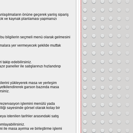
 anlaşılmaların önüne geçerek yanlış sipariş
Stok ve kaynak planlaması yapmanızı
lir, bu bilgilerin seçmeli menü olarak gelmesini
aşılmalara yer vermeyecek şekilde mutfak
takip edebilirsiniz.
ır paneller ile satışlarınızı hızlandırıp
okilerini yükleyerek masa ve yerleşim
in yetkilendirerek garson bazında masa
rsiniz.
r, rezervasyon işlemini menülü yada
liği sayesinde görsel olarak kolay bir
ya istenilen tarihler arasındaki satış
mlayabilirsiniz.
emi ile masa ayırma ve birleştirme işlemi