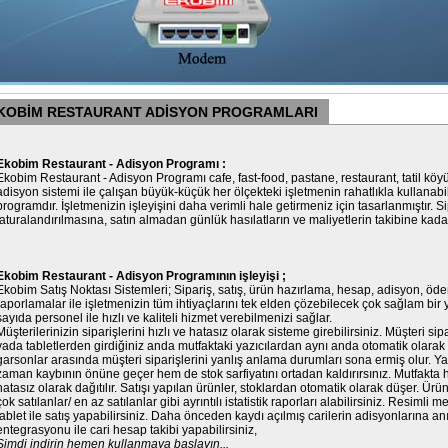
KOBİM RESTAURANT ADİSYON PROGRAMLARI
Ekobim Restaurant - Adisyon Programı :
Ekobim Restaurant - Adisyon Programı cafe, fast-food, pastane, restaurant, tatil köyü,
adisyon sistemi ile çalışan büyük-küçük her ölçekteki işletmenin rahatlıkla kullanabildi
programdır. İşletmenizin işleyişini daha verimli hale getirmeniz için tasarlanmıştır. 
faturalandırılmasına, satın almadan günlük hasılatların ve maliyetlerin takibine kadar 
Ekobim Restaurant - Adisyon Programının işleyişi ;
Ekobim Satış Noktası Sistemleri; Sipariş, satış, ürün hazırlama, hesap, adisyon, ödem
raporlamalar ile işletmenizin tüm ihtiyaçlarını tek elden çözebilecek çok sağlam bi
sayıda personel ile hızlı ve kaliteli hizmet verebilmenizi sağlar.
Müşterilerinizin siparişlerini hızlı ve hatasız olarak sisteme girebilirsiniz. Müşteri si
yada tabletlerden girdiğiniz anda mutfaktaki yazıcılardan aynı anda otomatik olarak ç
garsonlar arasında müşteri siparişlerini yanlış anlama durumları sona ermiş olur. Ya
zaman kaybının önüne geçer hem de stok sarfiyatını ortadan kaldırırsınız. Mutfakta h
hatasız olarak dağıtılır. Satışı yapılan ürünler, stoklardan otomatik olarak düşer. Ürü
çok satılanlar/ en az satılanlar gibi ayrıntılı istatistik raporları alabilirsiniz. Resimli
tablet ile satış yapabilirsiniz. Daha önceden kaydı açılmış carilerin adisyonlarına a
entegrasyonu ile cari hesap takibi yapabilirsiniz,
Şimdi indirin hemen kullanmaya başlayın...