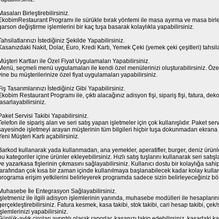
Masaları Birleştirebilirsiniz.
EkobimRestaurant Programı ile sürükle bırak yöntemi ile masa ayırma ve masa birleş
garson değiştirme işlemlerini bir kaç tuşa basarak kolaylıkla yapabilirsiniz.
Tahsilatlarınızı İstediğiniz Şekilde Yapabilirsiniz.
Kasanızdaki Nakit, Dolar, Euro, Kredi Kartı, Yemek Çeki (yemek çeki çeşitleri) tahsilatl
Müşteri Kartları ile Özel Fiyat Uygulamaları Yapabilirsiniz.
Menü, seçmeli menü uygulamaları ile kendi özel menülerinizi oluşturabilirsiniz. Özel m
yine bu müşterilerinize özel fiyat uygulamaları yapabilirsiniz.
Fiş Tasarımlarınızı İstediğiniz Gibi Yapabilirsiniz.
Ekobim Restaurant Programı ile, çıktı alacağınız adisyon fişi, sipariş fişi, fatura, dek
tasarlayabilirsiniz.
Paket Servisi Takibi Yapabilirsiniz.
Telefon ile sipariş alan ve seri satış yapan işletmeler için çok kullanışlıdır. Paket se
sayesinde işletmeyi arayan müşterinin tüm bilgileri hiçbir tuşa dokunmadan ekrana ge
Yeni Müşteri Kartı açabilirsiniz.
Barkod kullanarak yada kullanmadan, ana yemekler, aperatifler, burger, deniz ürünleri
bu kategoriler içine ürünler ekleyebilirsiniz. Hızlı satış tuşlarını kullanarak seri satışl
ve yazarkasa fişlerinin çıkmasını sağlayabilirsiniz. Kullanıcı dostu bir kolaylığa sahipti
tarafından çok kısa bir zaman içinde kullanılmaya başlanabilecek kadar kolay kullan
programa erişim yetkilerini belirleyerek programda sadece sizin belirleyeceğiniz böl
Muhasebe İle Entegrasyon Sağlayabilirsiniz.
İşletmeniz ile ilgili adisyon işlemlerinin yanında, muhasebe modülleri ile hesaplar
gerçekleştirebilirsiniz. Fatura kesmek, kasa takibi, stok takibi, cari hesap takibi, ç
işlemlerinizi yapabilirsiniz.
Günlük-aylık ciroları ayrıntılı olarak raporlar, kasanızı takip edebilirsiniz, kasadaki 