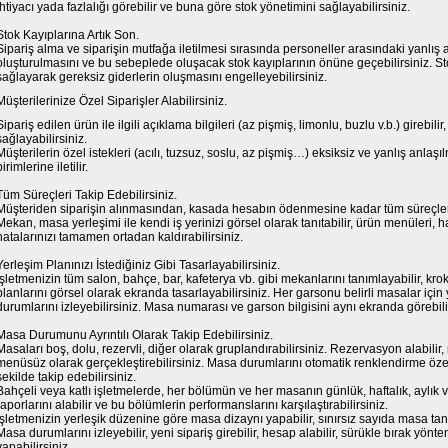
ihtiyacı yada fazlalığı görebilir ve buna göre stok yönetimini sağlayabilirsiniz.
Stok Kayıplarına Artık Son.
Sipariş alma ve siparişin mutfağa iletilmesi sırasında personeller arasındaki yanlış
oluşturulmasını ve bu sebeplede oluşacak stok kayıplarının önüne geçebilirsiniz. 
sağlayarak gereksiz giderlerin oluşmasını engelleyebilirsiniz.
Müşterilerinize Özel Siparişler Alabilirsiniz.
Sipariş edilen ürün ile ilgili açıklama bilgileri (az pişmiş, limonlu, buzlu v.b.) girebi
sağlayabilirsiniz.
Müşterilerin özel istekleri (acılı, tuzsuz, soslu, az pişmiş…) eksiksiz ve yanlış anl
birimlerine iletilir.
Tüm Süreçleri Takip Edebilirsiniz.
Müşteriden siparişin alınmasından, kasada hesabın ödenmesine kadar tüm süreçleri 
Mekan, masa yerleşimi ile kendi iş yerinizi görsel olarak tanıtabilir, ürün menüleri, haz
hatalarınızı tamamen ortadan kaldırabilirsiniz.
Yerleşim Planınızı İstediğiniz Gibi Tasarlayabilirsiniz.
İşletmenizin tüm salon, bahçe, bar, kafeterya vb. gibi mekanlarını tanımlayabilir, kr
planlarını görsel olarak ekranda tasarlayabilirsiniz. Her garsonu belirli masalar iç
durumlarını izleyebilirsiniz. Masa numarası ve garson bilgisini aynı ekranda görebili
Masa Durumunu Ayrıntılı Olarak Takip Edebilirsiniz.
Masaları boş, dolu, rezervli, diğer olarak gruplandırabilirsiniz. Rezervasyon alabili
menüsüz olarak gerçekleştirebilirsiniz. Masa durumlarını otomatik renklendirme özel
şekilde takip edebilirsiniz.
Bahçeli veya katlı işletmelerde, her bölümün ve her masanın günlük, haftalık, aylık ve
raporlarını alabilir ve bu bölümlerin performanslarını karşılaştırabilirsiniz.
İşletmenizin yerleşik düzenine göre masa dizaynı yapabilir, sınırsız sayıda masa tanı
Masa durumlarını izleyebilir, yeni sipariş girebilir, hesap alabilir, sürükle bırak yönt
yapabilirsiniz.