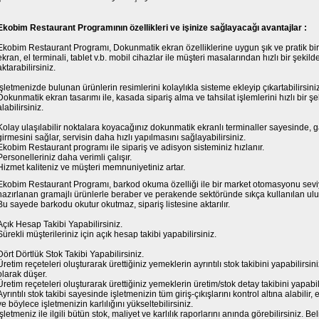
Ekobim Restaurant Programının özellikleri ve işinize sağlayacağı avantajlar :
Ekobim Restaurant Programı, Dokunmatik ekran özelliklerine uygun şık ve pratik bi
ekran, el terminali, tablet v.b. mobil cihazlar ile müşteri masalarından hızlı bir şekilde
aktarabilirsiniz.
İşletmenizde bulunan ürünlerin resimlerini kolaylıkla sisteme ekleyip çıkartabilirsiniz
Dokunmatik ekran tasarımı ile, kasada sipariş alma ve tahsilat işlemlerini hızlı bir şek
alabilirsiniz.
Kolay ulaşılabilir noktalara koyacağınız dokunmatik ekranlı terminaller sayesinde, g
girmesini sağlar, servisin daha hızlı yapılmasını sağlayabilirsiniz.
Ekobim Restaurant programı ile sipariş ve adisyon sisteminiz hızlanır.
Personelleriniz daha verimli çalışır.
Hizmet kaliteniz ve müşteri memnuniyetiniz artar.
Ekobim Restaurant Programı, barkod okuma özelliği ile bir market otomasyonu seviye
hazırlanan gramajlı ürünlerle beraber ve perakende sektöründe sıkça kullanılan ulusl
Bu sayede barkodu okutur okutmaz, sipariş listesine aktarılır.
Açık Hesap Takibi Yapabilirsiniz.
Sürekli müşterileriniz için açık hesap takibi yapabilirsiniz.
Dört Dörtlük Stok Takibi Yapabilirsiniz.
Üretim reçeteleri oluşturarak ürettiğiniz yemeklerin ayrıntılı stok takibini yapabilirsin
olarak düşer.
Üretim reçeteleri oluşturarak ürettiğiniz yemeklerin üretim/stok detay takibini yapabil
Ayrıntılı stok takibi sayesinde işletmenizin tüm giriş-çıkışlarını kontrol altına alabilir,
ve böylece işletmenizin karlılığını yükseltebilirsiniz.
İşletmeniz ile ilgili bütün stok, maliyet ve karlılık raporlarını anında görebilirsiniz. Be