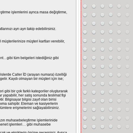
tirme işlemlerini ayrıca masa değiştirme,
arınızı ayrı ayrı takip edebilirsiniz.
üşterilerinize müşteri kartları verebilir,
ont…gibi tüm belgeleri istediğiniz gibi
rvislerde Caller İD (arayan numara) özelliği
lir. Kaydı olmayan bir müşteri için ise;
 gibi bir çok farklı kategoriler oluşturarak
ar yapabilir, her satış sonunda teslimat fişi
r. Bilgisayar bilgisi zayıf olan birisi
ıma sahiptir. Eleman ve kasiyerlerin
ümlere erişmelerini sağlayabilirsiniz.
ınızın muhasebeleştirme işlemlerinide
ek/senet işlemleri… gibi muhasebe
kaçak ve eksiklerin önüne geçersiniz. Ayrıca