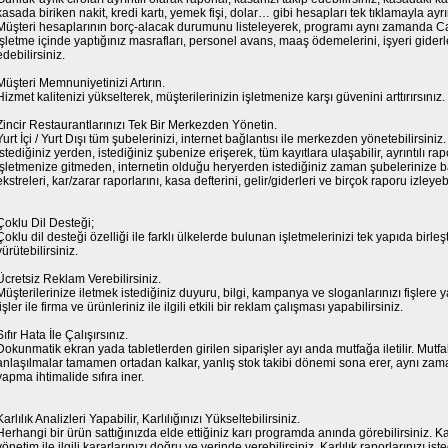
kasada biriken nakit, kredi kartı, yemek fişi, dolar… gibi hesapları tek tıklamayla ayrın
Müşteri hesaplarının borç-alacak durumunu listeleyerek, programı aynı zamanda Cari
İşletme içinde yaptığınız masrafları, personel avans, maaş ödemelerini, işyeri giderler
edebilirsiniz.
Müşteri Memnuniyetinizi Artırın.
Hizmet kalitenizi yükselterek, müşterilerinizin işletmenize karşı güvenini arttırırsınız.
Zincir Restaurantlarınızı Tek Bir Merkezden Yönetin.
Yurt İçi / Yurt Dışı tüm şubelerinizi, internet bağlantısı ile merkezden yönetebilirsiniz.
İstediğiniz yerden, istediğiniz şubenize erişerek, tüm kayıtlara ulaşabilir, ayrıntılı rapo
İşletmenize gitmeden, internetin olduğu heryerden istediğiniz zaman şubelerinize b
ekstreleri, kar/zarar raporlarını, kasa defterini, gelir/giderleri ve birçok raporu izleyebi
Çoklu Dil Desteği;
Çoklu dil desteği özelliği ile farklı ülkelerde bulunan işletmelerinizi tek yapıda birle
yürütebilirsiniz.
Ücretsiz Reklam Verebilirsiniz.
Müşterilerinize iletmek istediğiniz duyuru, bilgi, kampanya ve sloganlarınızı fişlere ya
fişler ile firma ve ürünleriniz ile ilgili etkili bir reklam çalışması yapabilirsiniz.
Sıfır Hata İle Çalışırsınız.
Dokunmatik ekran yada tabletlerden girilen siparişler ayı anda mutfağa iletilir. Mutfa
anlaşılmalar tamamen ortadan kalkar, yanlış stok takibi dönemi sona erer, aynı za
yapma ihtimalide sıfıra iner.
Karlılık Analizleri Yapabilir, Karlılığınızı Yükseltebilirsiniz.
Herhangi bir ürün sattığınızda elde ettiğiniz karı programda anında görebilirsiniz. Ka
yönetim ile ilgili kararlarınızı doğru ve yerinde verebilirsiniz. Karlılık raporlarınızı iste