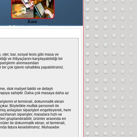
 otel, bar, sosyal tesis gibi masa ve
ği ve ihtiyaçlarını karşılayabildiği bir
Siparişlerin alınmasından
bir çok işlemi rahatlıkla yapabilirsiniz.
e, stok maliyet takibi ve detaylı
r yapıya sahiptir. Daha çok masaya daha az
parişlerini el terminali, dokunmatik ekran
ıkar. Böylelikle mutfak personeli ile
nlış anlaşılan siparişleri engelleyerek, hem
azırlanan siparişler, masalara hızlı ve
nleri gruplandırabilir, ürünler arasında en
 menüler ile dokunmatik ekran, el terminali,
nında fatura kesebilirsiniz. Muhasebe